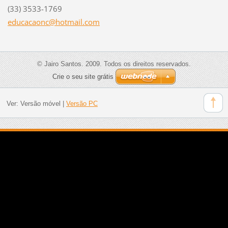
(33) 3533-1769
educacao
nc@hotma
il.com
© Jairo Santos. 2009. Todos os direitos reservados.
Crie o seu site grátis
Ver:
Versão móvel
|
Versão PC