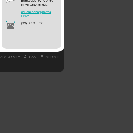
Bernardes, 97, Centro
Novo Cruzeiro/MG
educacao
nc@hotma
il.com
(33) 3533-1769
APA DO SITE
RSS
IMPRIMIR