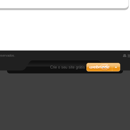
reservados.
M
Crie o seu site grátis