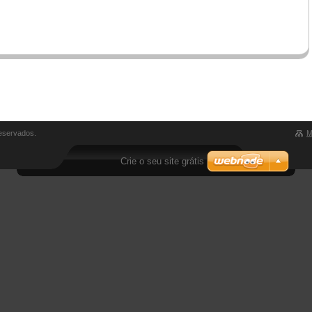
reservados.
M
Crie o seu site grátis