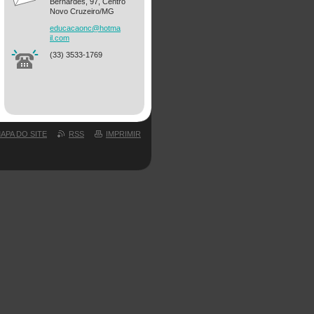
Bernardes, 97, Centro
Novo Cruzeiro/MG
educacao
nc@hotma
il.com
(33) 3533-1769
APA DO SITE
RSS
IMPRIMIR