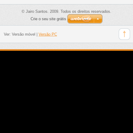
© Jairo Santos. 2009. Todos os direitos reservados.
Crie o seu site grátis
Ver:
Versão móvel
|
Versão PC